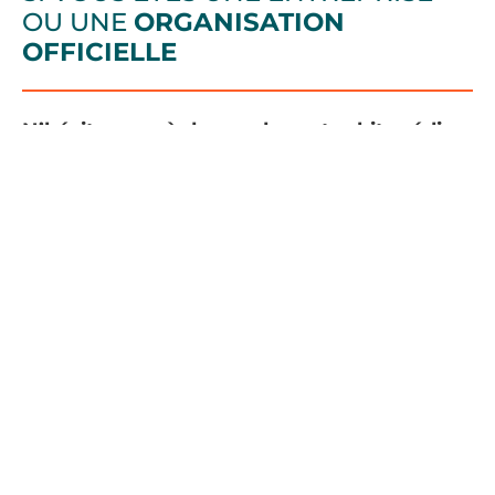
OU UNE
ORGANISATION
OFFICIELLE
N’hésitez pas à demander notre kit média
en envoyant un e-mail à
info@viajandodo.com, où nous pourrons
vous envoyer toutes les dernières
informations sur notre positionnement
Web et nos réseaux sociaux.
Vous pouvez nous retrouver sur :
Cinco consejos para organizar los viajes de
navidad. Colaboración con
Diario de Cádiz
.
Noviembre 2019.