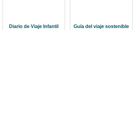
Diario de Viaje Infantil
Guía del viaje sostenible
13,90
€
14,25
€
¡Lo quiero!
¡Lo quiero!
Kit explorador niños
Kyalo Proyecto Social