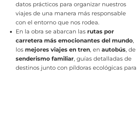
datos prácticos para organizar nuestros
viajes de una manera más responsable
con el entorno que nos rodea.
En la obra se abarcan las
rutas por
carretera más emocionantes del mundo
,
los
mejores viajes en tren
, en
autobús
, de
senderismo familiar
, guías detalladas de
destinos junto con píldoras ecológicas para
facilitar el viaje sostenible y como lidiar
con los problemas éticos que podrían
surgir.
Tapa blanda :
160 páginas
Peso del producto :
354 g
Dimensiones :
16.5 x 1.2 x 21 cm