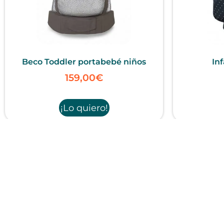
Beco Toddler portabebé niños
Inf
159,00
€
¡Lo quiero!