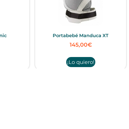
nic
Portabebé Manduca XT
145,00
€
¡Lo quiero!