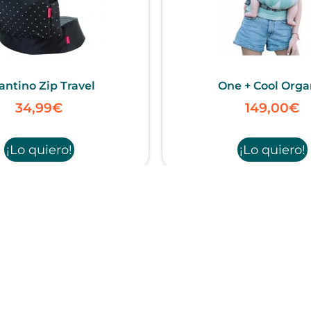
antino Zip Travel
One + Cool Orga
34,99
€
149,00
€
¡Lo quiero!
¡Lo quiero!