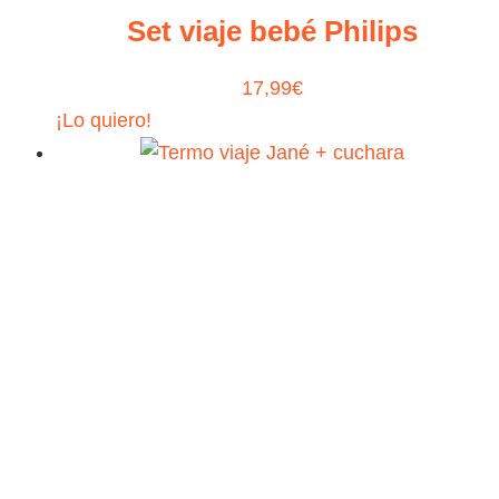
Set viaje bebé Philips
17,99
€
¡Lo quiero!
Termo viaje Jané + cuchara
31,50
€
¡Lo quiero!
*publi ✈️ ¿Te han arruinado alguna vez el inicio d