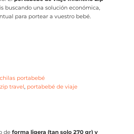
táis buscando una solución económica,
untual para portear a vuestro bebé.
chilas portabebé
zip travel
,
portabebé de viaje
do de
forma ligera (tan solo 270 gr) y