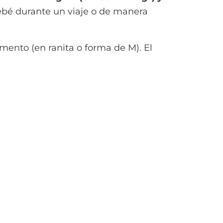
 bebé durante un viaje o de manera
ento (en ranita o forma de M). El
 124,5cm y
admite dos posiciones:
ebé en los viajes, aeropuertos,
 carrito.
 se puede guardar en la bolsa con
 bebé al ser utraplegable.
Su precio
ar puntualmente para algunos viajes o