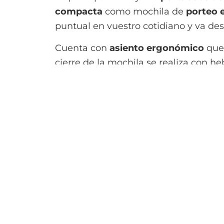
compacta
como mochila de
porteo e
puntual en vuestro cotidiano y va de
Cuenta con
asiento ergonómico
que 
cierre de la mochila se realiza con heb
Los
tirantes son acolchados
y se pue
delante hacia dentro y a la espalda.
El
portabebé de viaje
Infantino Zip T
estaciones o para realizar ciertas visi
La principal
ventaja
del
portabebé de
cremallera que incluye y
no ocupa ca
también es interesante comparado con 
actividades. Además, se puede lavar