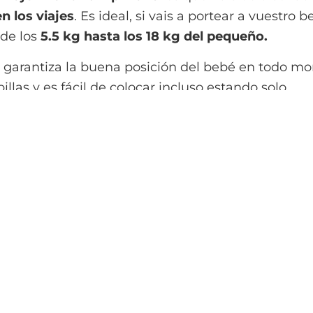
n los viajes
. Es ideal, si vais a portear a vuestro
sde los
5.5 kg hasta los 18 kg del pequeño.
garantiza la buena posición del bebé en todo mom
illas y es fácil de colocar incluso estando solo.
den ajustar. El cinturón va desde los 66 hasta los
ravel
es una buena opción para portear a vuestro b
tas o actividades las cuales resultan imposibles con
 viaje
Infantino Zip Travel
es que
no pesa nada
,
si nada de espacio
en la maleta o en la bolsa del
otras mochilas de porteo si solo lo vais a utiliz
 a máquina.