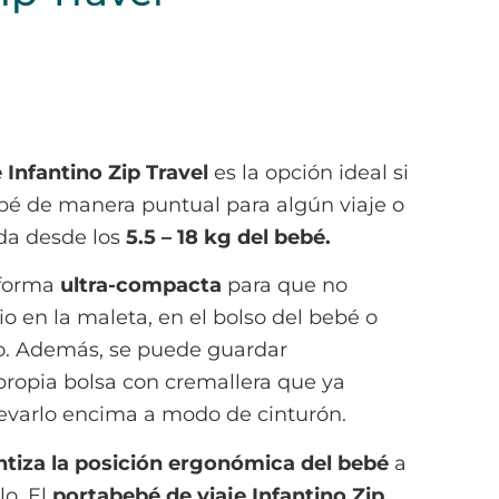
 Infantino Zip Travel
es la opción ideal si
bé de manera puntual para algún viaje o
da desde los
5.5 – 18 kg del bebé.
 forma
ultra-compacta
para que no
 en la maleta, en el bolso del bebé o
lo. Además, se puede guardar
opia bolsa con cremallera que ya
llevarlo encima a modo de cinturón.
antiza la posición ergonómica del bebé
a
lo. El
portabebé de viaje Infantino Zip