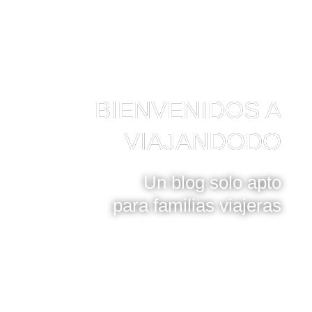
BIENVENIDOS A
VIAJANDODO
Un blog solo apto
para familias viajeras