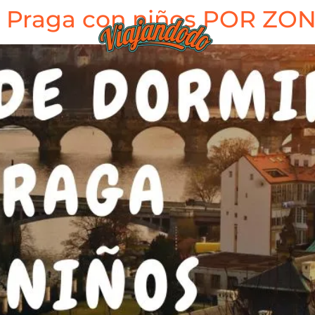
n Praga con niños POR ZO
BLOG
TIEND