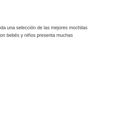
A
NOSOTROS
CONTACTO
oda una selección de las mejores mochilas
 con bebés y niños presenta muchas