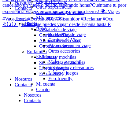
Seguro de Viaje
Nosotros
Otras experiencias
Contacto
Nominaciones y Premios
Más proyectos
Tienda
Tienda
Bebé
🚢🇬🇧 ¿Sabías que puedes viajar desde España hasta R
Bebé
Portabebés de viaje
Portabebés de viaje
Carritos de Viaje
Carritos de Viaje
Alimentacion en viaje
Alimentacion en viaje
Otros accesorios
Otros accesorios
En familia
En familia
Maletas y mochilas
Maletas y mochilas
Sillas auto y elevadores
Sillas auto y elevadores
Libros y juegos
Libros y juegos
Eco-friendly
Eco-friendly
Nosotros
Mi cuenta
Contacto
Carrito
Nosotros
Contacto