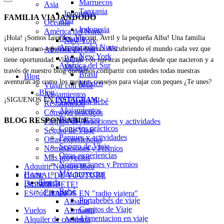
Marruecos
Asia
Tanzania
Indonesia
FAMILIA VIAJANDODO
Asia
Oceanía
Indonesia
América del Norte
Oceanía
¡Hola! ¡Somos Lourdes, Vincent, Avril y la pequeña Alba! Una familia
New York
América del Norte
América del Sur
viajera franco-española que disfruta descubriendo el mundo cada vez que
New York
Brasil
tiene oportunidad. Viajamos con nuestras pequeñas desde que nacieron y a
América del Sur
México
través de nuestro blog queremos compartir con ustedes todas nuestras
Brasil
Blog
aventuras así como los mejores consejos para viajar con peques ¿Te unes?
México
Viajar con bebé
Blog
Alojamientos
¡SIGUENOS EN
INSTAGRAM
!
Viajar con bebé
Restauración
Alojamientos
Consejos prácticos
Restauración
BLOG RESPONSABLE
Parques de Atracciones y actividades
Consejos prácticos
Seguro de Viaje
Parques y actividades
Otras experiencias
Seguro de Viaje
Nominaciones y Premios
Otras experiencias
Más proyectos
Nominaciones y Premios
Adquirir Nuestro libro
Más proyectos
Home
CANAL DE YOUTUBE
Tienda
Destinos
¡SUSCRIBETE!
Bebé
Europa
ESCúCHANOS EN "radio viajera"
Portabebés de viaje
Albania
Carritos de Viaje
Vuelos
Alemania
Alimentacion en viaje
Alquiler de coches
Andorra