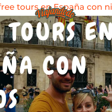
free tours en España con n
BLOG
TIEND