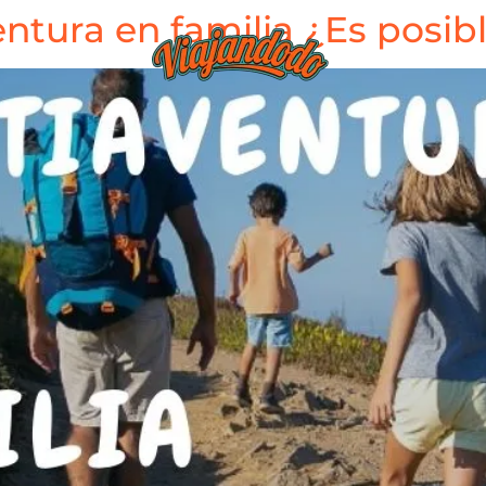
ntura en familia ¿Es posib
BLOG
TIEND