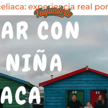
eliaca: experiencia real por
BLOG
TIEND