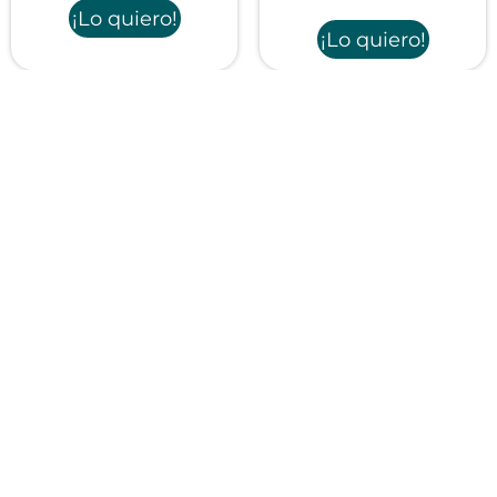
¡Lo quiero!
¡Lo quiero!
Portabebé viaje Boba
Air
74,95
€
¡Lo quiero!