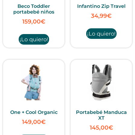
Beco Toddler
Infantino Zip Travel
portabebé niños
34,99
€
159,00
€
¡Lo quiero!
¡Lo quiero!
One + Cool Organic
Portabebé Manduca
XT
149,00
€
145,00
€